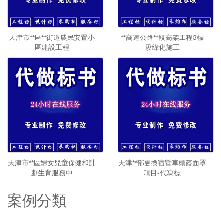
天津市**區**街道農民安置小
**高速公路**段高架工程3標
區建設工程
段綠化施工
天津市**區婦女兒童保健和計
天津**部更換宿營車頭盔面罩
劃生育服務中
項目-代寫標
案例分類