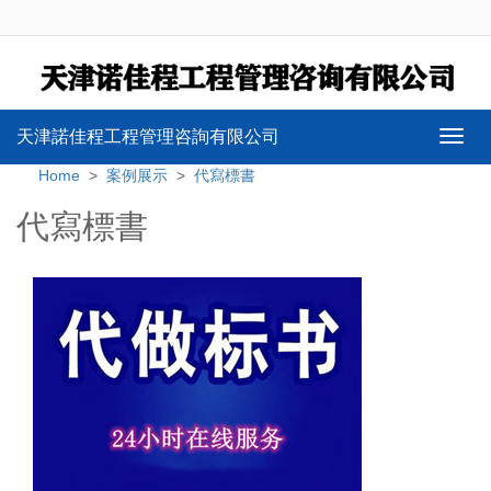
天津諾佳程工程管理咨詢有限公司
Toggl
navig
Home
>
案例展示
>
代寫標書
代寫標書