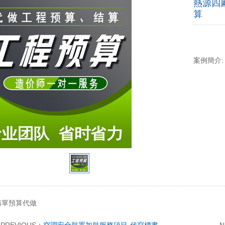
熱源四
算
案例簡介
清單預算代做