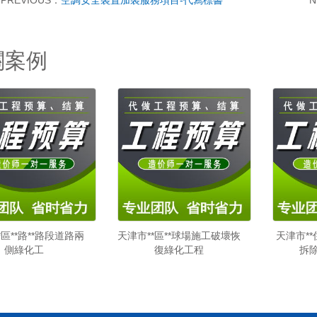
PREVIOUS：
空調安全裝置加裝服務項目-代寫標書
N
關案例
*區**路**路段道路兩
天津市**區**球場施工破壞恢
天津市*
側綠化工
復綠化工程
拆