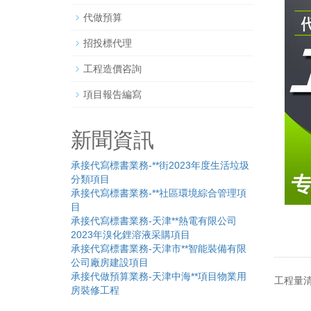
代做預算
招投標代理
工程造價咨詢
項目報告編寫
新聞資訊
承接代寫標書業務-**街2023年度生活垃圾
分類項目
承接代寫標書業務-**社區環境綜合管理項
目
承接代寫標書業務-天津**熱電有限公司
2023年溴化鋰溶液采購項目
承接代寫標書業務-天津市**智能裝備有限
公司廠房建設項目
承接代做預算業務-天津中海**項目物業用
工程量
房裝修工程