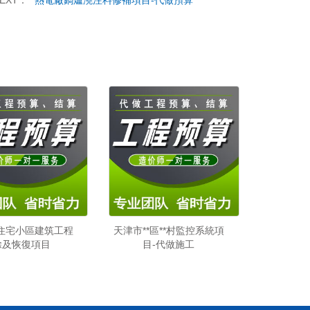
EXT：
**熱電廠鍋爐澆注料修補項目-代做預算
*住宅小區建筑工程
天津市**區**村監控系統項
除及恢復項目
目-代做施工