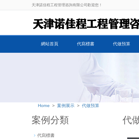
天津諾佳程工程管理咨詢有限公司歡迎您！
網站首頁
代寫標書
代做預算
Home
>
案例展示
>
代做預算
案例分類
代
代寫標書