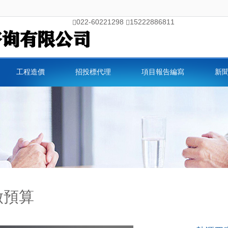
022-60221298
15222886811
工程造價
招投標代理
項目報告編寫
新
做預算